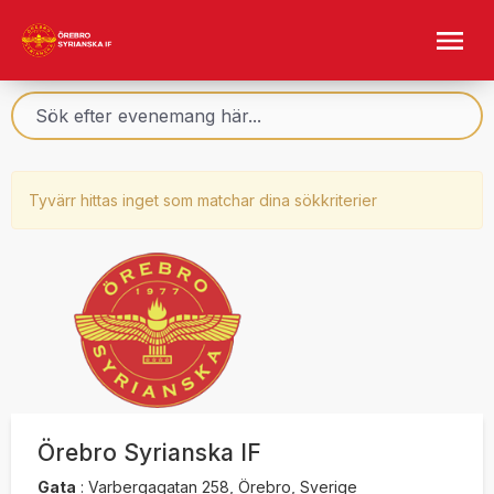
Tyvärr hittas inget som matchar dina sökkriterier
Örebro Syrianska IF
Gata
:
Varbergagatan 258, Örebro, Sverige