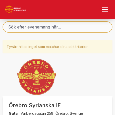
Tyvärr hittas inget som matchar dina sökkriterier
Örebro Syrianska IF
Gata
:
Varbergagatan 258, Örebro, Sverige