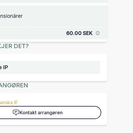
nsionärer
60.00 SEK
JER DET?
e IP
ANGØREN
anska IF
Kontakt arrangøren