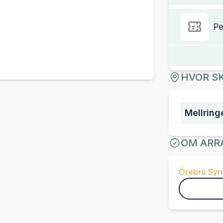
Pe
HVOR SK
Mellring
OM ARR
Örebro Syri