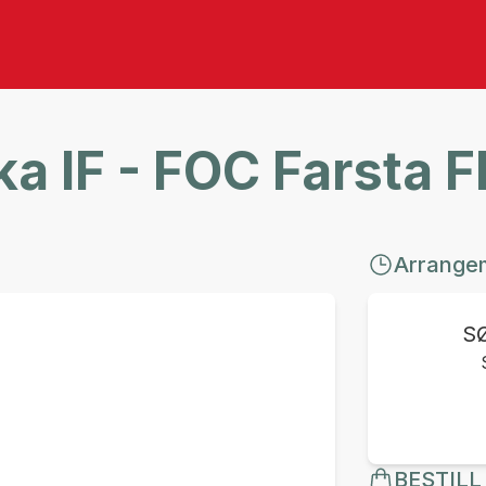
a IF - FOC Farsta F
Arrange
S
BESTILL